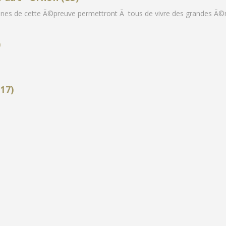
aines de cette Ã©preuve permettront Ã tous de vivre des grandes Ã©
)
17)